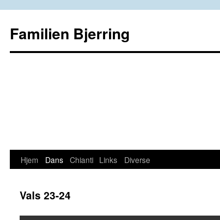
Familien Bjerring
Hjem
Dans
Chianti
Links
Diverse
Hop
til
Vals 23-24
indhold