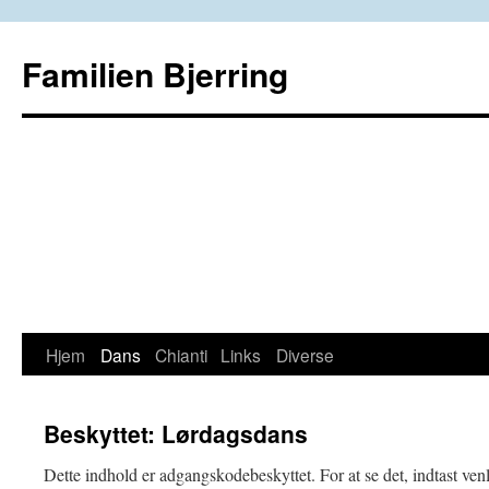
Familien Bjerring
Hjem
Dans
Chianti
Links
Diverse
Hop
til
Beskyttet: Lørdagsdans
indhold
Dette indhold er adgangskodebeskyttet. For at se det, indtast ve