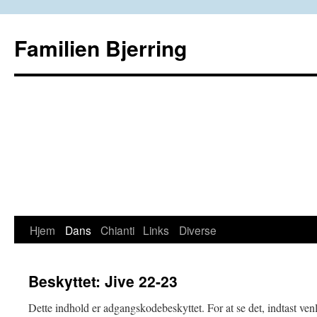
Familien Bjerring
Hjem
Dans
Chianti
Links
Diverse
Hop
til
Beskyttet: Jive 22-23
indhold
Dette indhold er adgangskodebeskyttet. For at se det, indtast ve