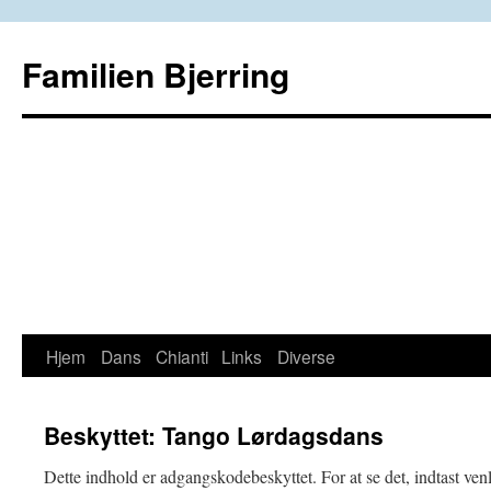
Familien Bjerring
Hjem
Dans
Chianti
Links
Diverse
Hop
til
Beskyttet: Tango Lørdagsdans
indhold
Dette indhold er adgangskodebeskyttet. For at se det, indtast ve